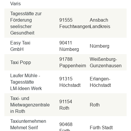
Varis
Tagesstätte zur
Förderung
91555
Ansbach
seelischer
Feuchtwangen
Landkreis
Gesundheit
Easy Taxi
90411
Nürnberg
GmbH
Nürnberg
91788
Weißenburg-
Taxi Popp
Pappenheim
Gunzenhausen
Laufer Mühle -
91315
Erlangen-
Tagesstätte
Höchstadt
Höchstadt
LM-Ideen Werk
Taxi- und
91154
Mietwagenzentrale
Roth
Roth
in Roth
Taxiunternehmen
90468
Mehmet Serif
Fürth Stadt
Fürth