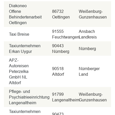
Diakoneo
Offene
86732
Weißenburg-
Behindertenarbeit
Oettingen
Gunzenhausen
Oettingen
91555
Ansbach
Taxi Breise
Feuchtwangen
Landkreis
Taxiunternehmen
90443
Nürnberg
Erkan Uygur
Nürnberg
APZ-
Autoreisen
90518
Nürnberger
Peterzelka
Altdorf
Land
GmbH NL
Altdorf
Pflege- und
91799
Weißenburg-
Psychiatrieeinrichtung
Langenaltheim
Gunzenhausen
Langenaltheim
Taxiunternehmen
90473