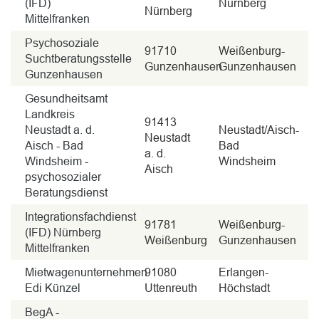
(IFD)
Nürnberg
Nürnberg
Mittelfranken
Psychosoziale
91710
Weißenburg-
Suchtberatungsstelle
Gunzenhausen
Gunzenhausen
Gunzenhausen
Gesundheitsamt
Landkreis
91413
Neustadt a. d.
Neustadt/Aisch-
Neustadt
Aisch - Bad
Bad
a. d.
Windsheim -
Windsheim
Aisch
psychosozialer
Beratungsdienst
Integrationsfachdienst
91781
Weißenburg-
(IFD) Nürnberg
Weißenburg
Gunzenhausen
Mittelfranken
Mietwagenunternehmen
91080
Erlangen-
Edi Künzel
Uttenreuth
Höchstadt
BegA -