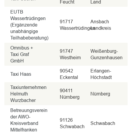
Feucht
Land
EUTB
Wassertrüdingen
91717
Ansbach
(Ergänzende
Wassertrüdingen
Landkreis
unabhängige
Teilhabeberatung)
Omnibus +
91747
Weißenburg-
Taxi Graf
Westheim
Gunzenhausen
GmbH
90542
Erlangen-
Taxi Haas
Eckental
Höchstadt
Taxiunternehmen
90411
Helmuth
Nürnberg
Nürnberg
Wurzbacher
Betreuungsverein
der AWO-
91126
Kreisverband
Schwabach
Schwabach
Mittelfranken