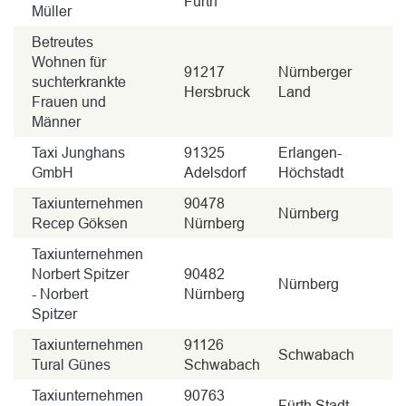
Fürth
Müller
Betreutes
Wohnen für
91217
Nürnberger
suchterkrankte
Hersbruck
Land
Frauen und
Männer
Taxi Junghans
91325
Erlangen-
GmbH
Adelsdorf
Höchstadt
Taxiunternehmen
90478
Nürnberg
Recep Göksen
Nürnberg
Taxiunternehmen
Norbert Spitzer
90482
Nürnberg
- Norbert
Nürnberg
Spitzer
Taxiunternehmen
91126
Schwabach
Tural Günes
Schwabach
Taxiunternehmen
90763
Fürth Stadt