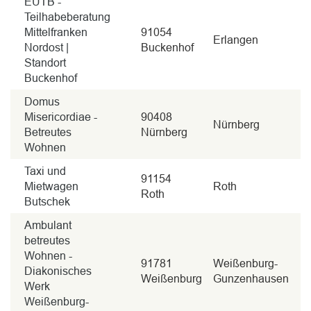
EUTB -
Teilhabeberatung
Mittelfranken
91054
Erlangen
Nordost |
Buckenhof
Standort
Buckenhof
Domus
Misericordiae -
90408
Nürnberg
Betreutes
Nürnberg
Wohnen
Taxi und
91154
Mietwagen
Roth
Roth
Butschek
Ambulant
betreutes
Wohnen -
91781
Weißenburg-
Diakonisches
Weißenburg
Gunzenhausen
Werk
Weißenburg-