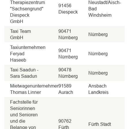
Therapiezentrum
Neustadt/Aisch-
91456
"Sachsengrund"
Bad
Diespeck
Diespeck
Windsheim
GmbH
Taxi Team
90471
Nürnberg
GmbH
Nürnberg
Taxiunternehmen
90471
Feryad
Nürnberg
Nürnberg
Haseeb
Taxi Saadun -
90478
Nürnberg
Sara Saadun
Nürnberg
Mietwagenunternehmer
91589
Ansbach
Thomas Linner
Aurach
Landkreis
Fachstelle für
Seniorinnen
und Senioren
und die
90762
Fürth Stadt
Belange von
Fürth