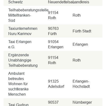
Schwetz
Neuendettelsau
Landkreis
Teilhabeberatungsstelle
91154
Mittelfranken-
Roth
Roth
Süd
Taxiunternehmen
90763
Fürth Stadt
Nuru Karimov
Fürth
Taxi Erlangen
91054
Erlangen
e.G.
Erlangen
Ergänzende
91154
Unabhängige
Roth
Roth
Teilhabeberatung
Ambulant
betreutes
91325
Erlangen-
Wohnen für
Adelsdorf
Höchstadt
suchtkranke
Menschen
90537
Nürnberger
Taxi Gudrun