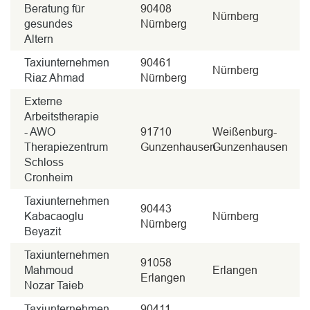
Beratung für
90408
Nürnberg
gesundes
Nürnberg
Altern
Taxiunternehmen
90461
Nürnberg
Riaz Ahmad
Nürnberg
Externe
Arbeitstherapie
- AWO
91710
Weißenburg-
Therapiezentrum
Gunzenhausen
Gunzenhausen
Schloss
Cronheim
Taxiunternehmen
90443
Kabacaoglu
Nürnberg
Nürnberg
Beyazit
Taxiunternehmen
91058
Mahmoud
Erlangen
Erlangen
Nozar Taieb
Taxiunternehmen
90411