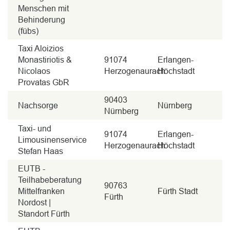
Menschen mit
Behinderung
(fübs)
Taxi Aloizios
Monastiriotis &
91074
Erlangen-
Nicolaos
Herzogenaurach
Höchstadt
Provatas GbR
90403
Nachsorge
Nürnberg
Nürnberg
Taxi- und
91074
Erlangen-
Limousinenservice
Herzogenaurach
Höchstadt
Stefan Haas
EUTB -
Teilhabeberatung
90763
Mittelfranken
Fürth Stadt
Fürth
Nordost |
Standort Fürth