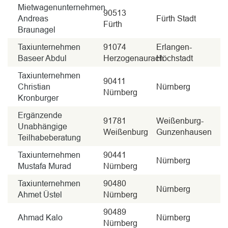
Mietwagenunternehmen
90513
Andreas
Fürth Stadt
Fürth
Braunagel
Taxiunternehmen
91074
Erlangen-
Baseer Abdul
Herzogenaurach
Höchstadt
Taxiunternehmen
90411
Christian
Nürnberg
Nürnberg
Kronburger
Ergänzende
91781
Weißenburg-
Unabhängige
Weißenburg
Gunzenhausen
Teilhabeberatung
Taxiunternehmen
90441
Nürnberg
Mustafa Murad
Nürnberg
Taxiunternehmen
90480
Nürnberg
Ahmet Üstel
Nürnberg
90489
Ahmad Kalo
Nürnberg
Nürnberg