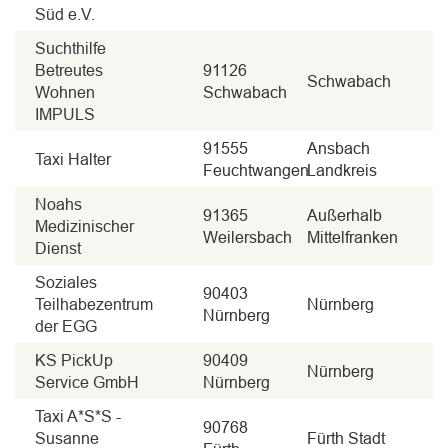
Süd e.V.
Suchthilfe
Betreutes
91126
Schwabach
Wohnen
Schwabach
IMPULS
91555
Ansbach
Taxi Halter
Feuchtwangen
Landkreis
Noahs
91365
Außerhalb
Medizinischer
Weilersbach
Mittelfranken
Dienst
Soziales
90403
Teilhabezentrum
Nürnberg
Nürnberg
der EGG
KS PickUp
90409
Nürnberg
Service GmbH
Nürnberg
Taxi A*S*S -
90768
Susanne
Fürth Stadt