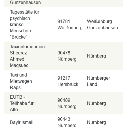
Gunzenhausen
Tagesstätte für
psychisch
91781
Weißenburg-
kranke
Weißenburg
Gunzenhausen
Menschen
"Brücke"
Taxiunternehmen
Sheeraz
90478
Nürnberg
Ahmed
Nürnberg
Maqsued
Taxi und
91217
Nürnberger
Mietwagen
Hersbruck
Land
Raps
EUTB -
90489
Teilhabe für
Nürnberg
Nürnberg
Alle
90443
Bayir Ismail
Nürnberg
Nürnberg