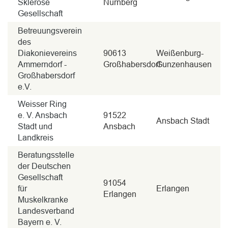
Sklerose
Nürnberg
Gesellschaft
Betreuungsverein
des
Diakonievereins
90613
Weißenburg-
Ammerndorf -
Großhabersdorf
Gunzenhausen
Großhabersdorf
e.V.
Weisser Ring
e. V. Ansbach
91522
Ansbach Stadt
Stadt und
Ansbach
Landkreis
Beratungsstelle
der Deutschen
Gesellschaft
91054
für
Erlangen
Erlangen
Muskelkranke
Landesverband
Bayern e. V.