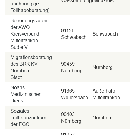
Wassertrüdingen
Landkreis
unabhängige
Teilhabeberatung)
Betreuungsverein
der AWO-
91126
Kreisverband
Schwabach
Schwabach
Mittelfranken
Süd e.V.
Migrationsberatung
des BRK KV
90459
Nürnberg
Nürnberg-
Nürnberg
Stadt
Noahs
91365
Außerhalb
Medizinischer
Weilersbach
Mittelfranken
Dienst
Soziales
90403
Teilhabezentrum
Nürnberg
Nürnberg
der EGG
91052