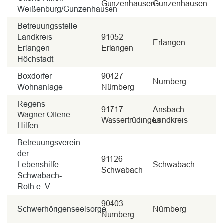
Gunzenhausen
Gunzenhausen
Weißenburg/Gunzenhausen
Betreuungsstelle
Landkreis
91052
Erlangen
Erlangen-
Erlangen
Höchstadt
Boxdorfer
90427
Nürnberg
Wohnanlage
Nürnberg
Regens
91717
Ansbach
Wagner Offene
Wassertrüdingen
Landkreis
Hilfen
Betreuungsverein
der
91126
Lebenshilfe
Schwabach
Schwabach
Schwabach-
Roth e. V.
90403
Schwerhörigenseelsorge
Nürnberg
Nürnberg