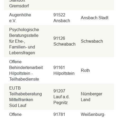
Standort
Gremsdorf
Augenhöhe
91522
Ansbach Stadt
e.V.
Ansbach
Psychologische
Beratungsstelle
91126
für Ehe-,
Schwabach
Schwabach
Familien- und
Lebensfragen
Offene
Behindertenarbeit
91161
Roth
Hilpoltstein -
Hilpoltstein
Teilhabedienste
EUTB
91207
Teilhabeberatung
Nürnberger
Lauf a.d.
Mittelfranken
Land
Pegnitz
Süd Lauf
Offene
91781
Weißenburg-