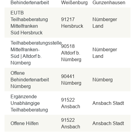
Behindertenarbeit
Weißenburg
Gunzenhausen
EUTB
Teilhabeberatung
91217
Nürnberger
Mittelfranken
Hersbruck
Land
Süd Hersbruck
Teilhabeberatungsstelle
90518
Mittelfranken-
Nürnberger
Altdorf b.
Süd | Altdorf b.
Land
Nürnberg
Nürnberg
Offene
90441
Behindertenarbeit
Nürnberg
Nürnberg
Nürnberg
Ergänzende
91522
Unabhängige
Ansbach Stadt
Ansbach
Teilhabeberatung
91522
Offene Hilfen
Ansbach Stadt
Ansbach