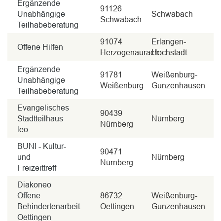
Ergänzende
91126
Unabhängige
Schwabach
Schwabach
Teilhabeberatung
91074
Erlangen-
Offene Hilfen
Herzogenaurach
Höchstadt
Ergänzende
91781
Weißenburg-
Unabhängige
Weißenburg
Gunzenhausen
Teilhabeberatung
Evangelisches
90439
Stadtteilhaus
Nürnberg
Nürnberg
leo
BUNI - Kultur-
90471
und
Nürnberg
Nürnberg
Freizeittreff
Diakoneo
Offene
86732
Weißenburg-
Behindertenarbeit
Oettingen
Gunzenhausen
Oettingen