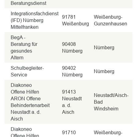
Beratungsdienst
Integrationsfachdienst
91781
Weißenburg-
(IFD) Nürnberg
Weißenburg
Gunzenhausen
Mittelfranken
BegA -
Beratung für
90408
Nürnberg
gesundes
Nürnberg
Altern
Schulbegleiter-
90402
Nürnberg
Service
Nürnberg
Diakoneo
Offene Hilfen
91413
Neustadt/Aisch-
ARON Offene
Neustadt
Bad
Behindertenarbeit
a. d.
Windsheim
Neustadt a. d.
Aisch
Aisch
Diakoneo
91710
Weißenburg-
Offene Hilfen