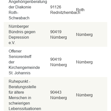
Angehörigenberatung
der Diakonie
91126
Roth
Roth-
Rednitzhembach
Schwabach
Nürnberger
Bündnis gegen
90419
Nürnberg
Depression
Nürnberg
e.V.
Offener
Seniorentreff
90419
der
Nürnberg
Nürnberg
Kirchengemeinde
St. Johannis
Ruhepunkt -
Beratungsstelle
für ältere
90443
Nürnberg
Menschen in
Nürnberg
schwierigen
Lebenssituationen