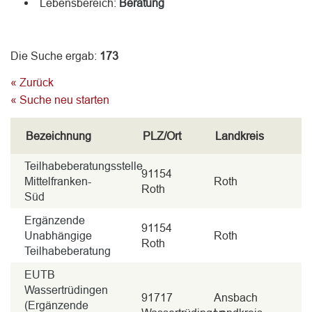
Lebensbereich:
Beratung
Die Suche ergab:
173
« Zurück
« Suche neu starten
Bezeichnung
PLZ/Ort
Landkreis
Teilhabeberatungsstelle
91154
Mittelfranken-
Roth
Roth
Süd
Ergänzende
91154
Unabhängige
Roth
Roth
Teilhabeberatung
EUTB
Wassertrüdingen
91717
Ansbach
(Ergänzende