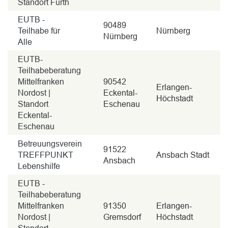
Standort Fürth
EUTB -
90489
Teilhabe für
Nürnberg
Nürnberg
Alle
EUTB-
Teilhabeberatung
Mittelfranken
90542
Erlangen-
Nordost |
Eckental-
Höchstadt
Standort
Eschenau
Eckental-
Eschenau
Betreuungsverein
91522
TREFFPUNKT
Ansbach Stadt
Ansbach
Lebenshilfe
EUTB -
Teilhabeberatung
Mittelfranken
91350
Erlangen-
Nordost |
Gremsdorf
Höchstadt