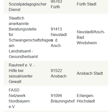
90763
Sozialpädagogischer
Fürth Stadt
Fürth
Dienst
Staatlich
anerkannte
Beratungsstelle
91413
Neustadt/Aisch-
für
Neustadt
Bad
Schwangerschaftsfragen
a. d.
Windsheim
am
Aisch
Landratsamt -
Gesundheitsamt
Rauhreif e. V. -
Hilfe bei
91522
Ansbach Stadt
sexualisierter
Ansbach
Gewalt
FASD
Netzwerk
91094
Erlangen-
Nordbayern
Bräuningshof
Höchstadt
e.V.