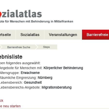
rtseite
Sozialatlas
Veranstaltungen
Barrierefrei
Steps
Barrierefreie Suche
bnisliste
ben folgendes ausgewählt:
Angebote für Menschen mit:
Körperlicher Behinderung
Altersgruppe:
Erwachsene
Räumliche Eingrenzung:
Nürnberg
Lebensbereich:
Gesundheit
Lebensbereichs-Angebote:
Migrationsberatung
ck
e neu starten