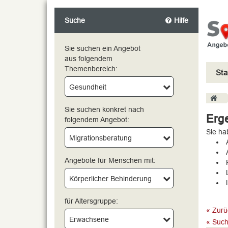
Suche
Hilfe
Sie suchen ein Angebot
aus folgendem
Themenbereich:
Sta
bitte wählen
Gesundheit
Sie suchen konkret nach
Erge
folgendem Angebot:
Sie ha
Migrationsberatung
Angebote für Menschen mit:
Körperlicher Behinderung
für Altersgruppe:
« Zurü
Erwachsene
« Such