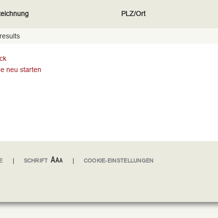
eichnung
PLZ/Ort
results
ck
e neu starten
|
|
E
SCHRIFT
COOKIE-EINSTELLUNGEN