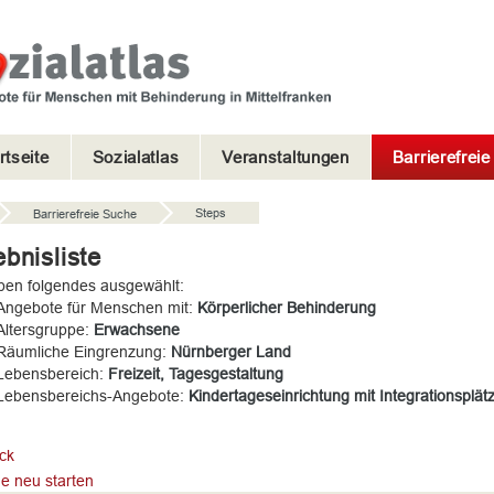
rtseite
Sozialatlas
Veranstaltungen
Barrierefrei
Steps
Barrierefreie Suche
bnisliste
ben folgendes ausgewählt:
Angebote für Menschen mit:
Körperlicher Behinderung
Altersgruppe:
Erwachsene
Räumliche Eingrenzung:
Nürnberger Land
Lebensbereich:
Freizeit, Tagesgestaltung
Lebensbereichs-Angebote:
Kindertageseinrichtung mit Integrationsplät
ck
e neu starten