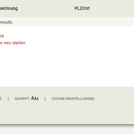
eichnung
PLZ/Ort
results
ck
e neu starten
|
|
E
SCHRIFT
COOKIE-EINSTELLUNGEN