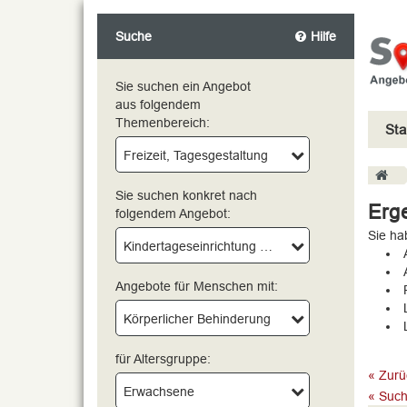
Suche
Hilfe
Sie suchen ein Angebot
aus folgendem
Themenbereich:
Sta
bitte wählen
Freizeit, Tagesgestaltung
Sie suchen konkret nach
Erge
folgendem Angebot:
Sie ha
Kindertageseinrichtung mit Integrationsplätzen
Angebote für Menschen mit:
Körperlicher Behinderung
für Altersgruppe:
« Zurü
Erwachsene
« Such