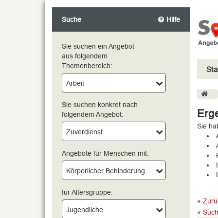
Suche
Hilfe
Sie suchen ein Angebot
aus folgendem
Themenbereich:
Sta
bitte wählen
Arbeit
Sie suchen konkret nach
Erge
folgendem Angebot:
Sie ha
Zuverdienst
Angebote für Menschen mit:
Körperlicher Behinderung
für Altersgruppe:
« Zurü
Jugendliche
« Such