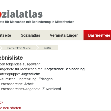
rtseite
Sozialatlas
Veranstaltungen
Barrierefrei
Steps
Barrierefreie Suche
bnisliste
ben folgendes ausgewählt:
Angebote für Menschen mit:
Körperlicher Behinderung
Altersgruppe:
Jugendliche
Räumliche Eingrenzung:
Erlangen
Lebensbereich:
Arbeit
Lebensbereichs-Angebote:
Zuverdienst
ck
e neu starten