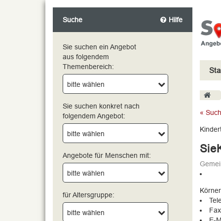
Suche
Hilfe
Sie suchen ein Angebot
aus folgendem
Themenbereich:
Sta
bitte wählen
bitte wählen
Sie suchen konkret nach
« Such
folgendem Angebot:
Kinder
bitte wählen
Sie
Angebote für Menschen mit:
Gemein
bitte wählen
Körner
für Altersgruppe:
Tel
Fax
bitte wählen
E-M