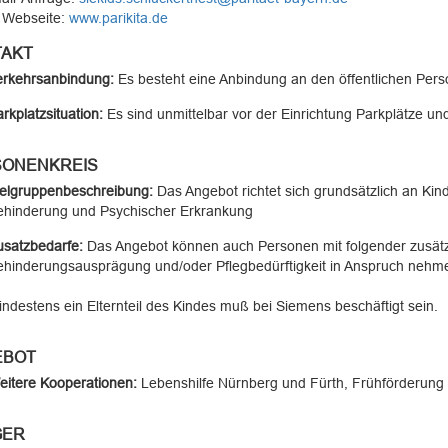
 Webseite:
www.parikita.de
AKT
erkehrsanbindung:
Es besteht eine Anbindung an den öffentlichen Per
rkplatzsituation:
Es sind unmittelbar vor der Einrichtung Parkplätze u
ONENKREIS
ielgruppenbeschreibung:
Das Angebot richtet sich grundsätzlich an Kind
ehinderung und Psychischer Erkrankung
usatzbedarfe:
Das Angebot können auch Personen mit folgender zusätz
ehinderungsausprägung und/oder Pflegbedürftigkeit in Anspruch nehm
ndestens ein Elternteil des Kindes muß bei Siemens beschäftigt sein.
EBOT
eitere Kooperationen:
Lebenshilfe Nürnberg und Fürth, Frühförderung d
GER