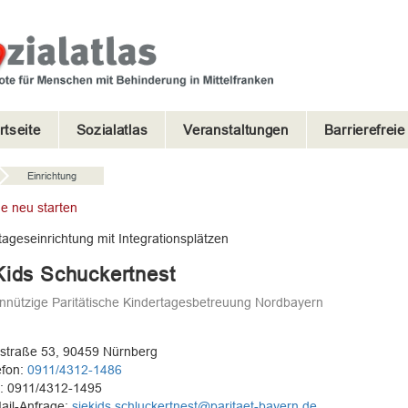
rtseite
Sozialatlas
Veranstaltungen
Barrierefrei
Einrichtung
e neu starten
tageseinrichtung mit Integrationsplätzen
Kids Schuckertnest
nützige Paritätische Kindertagesbetreuung Nordbayern
straße 53, 90459 Nürnberg
efon:
0911/4312-1486
: 0911/4312-1495
ail-Anfrage:
siekids.schluckertnest@paritaet-bayern.de