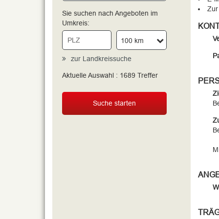
Zur
Sie suchen nach Angeboten im
Umkreis:
KONT
V
100 km
Pa
zur Landkreissuche
Aktuelle Auswahl :
1689
Treffer
PERS
Z
Suche starten
B
Z
B
Mi
ANG
W
TRÄ