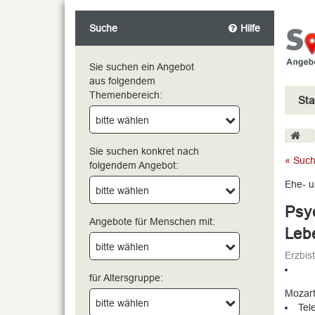
Suche
Hilfe
Sie suchen ein Angebot
aus folgendem
Themenbereich:
Sta
bitte wählen
bitte wählen
Sie suchen konkret nach
« Such
folgendem Angebot:
Ehe- u
bitte wählen
Psyc
Angebote für Menschen mit:
Leb
bitte wählen
Erzbi
für Altersgruppe:
Mozart
bitte wählen
Tel