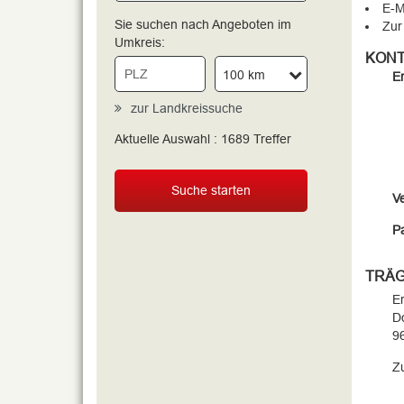
E-M
Sie suchen nach Angeboten im
Zur
Umkreis:
KONT
100 km
Er
zur Landkreissuche
Aktuelle Auswahl :
1689
Treffer
Suche starten
V
Pa
TRÄ
E
D
9
Zu