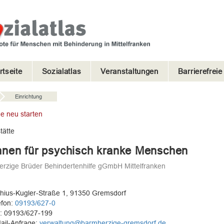
rtseite
Sozialatlas
Veranstaltungen
Barrierefrei
Einrichtung
e neu starten
ätte
nen für psychisch kranke Menschen
rzige Brüder Behindertenhilfe gGmbH Mittelfranken
hius-Kugler-Straße 1, 91350 Gremsdorf
efon:
09193/627-0
: 09193/627-199
ail-Anfrage:
verwaltung@barmherzige-gremsdorf.de