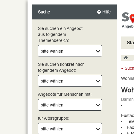
Suche
Hilfe
Sie suchen ein Angebot
aus folgendem
Themenbereich:
Sta
bitte wählen
bitte wählen
Sie suchen konkret nach
« Such
folgendem Angebot:
Wohnst
bitte wählen
Woh
Angebote für Menschen mit:
Barmhe
bitte wählen
Eustac
für Altersgruppe:
Tel
Fax
bitte wählen
E-M