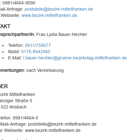
: 0981/4664-9090
ail-Anfrage:
poststelle@bezirk-mittelfranken.de
 Webseite:
www.bezirk-mittelfranken.de
AKT
sprechpartner/in:
Frau
Lydia Bauer-Hechler
Telefon:
0911/755677
Mobil:
0175-8942560
E-Mail:
l.bauer-hechler@gruene-bezirkstag-mittelfranken.de
nmerkungen:
nach Vereinbarung
GER
zirk Mittelfranken
anziger Straße 5
1522 Ansbach
lefon: 0981/4664-0
Mail-Anfrage: poststelle@bezirk-mittelfranken.de
r Webseite: www.bezirk-mittelfranken.de