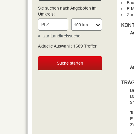
Fax
Sie suchen nach Angeboten im
E-M
Umkreis:
Zur
100 km
KONT
An
zur Landkreissuche
Aktuelle Auswahl :
1689
Treffer
Suche starten
A
TRÄ
Be
D
9
Te
E-
Zu