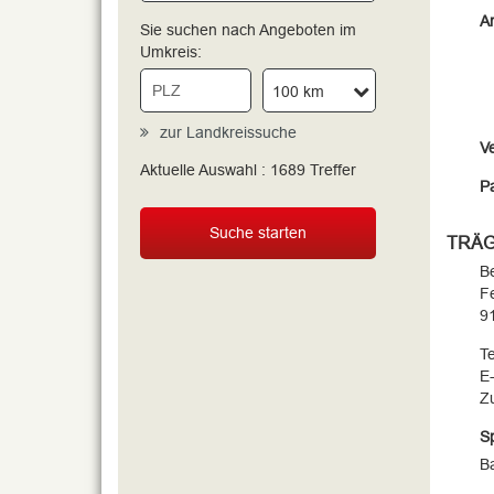
An
Sie suchen nach Angeboten im
Umkreis:
100 km
zur Landkreissuche
V
Aktuelle Auswahl :
1689
Treffer
Pa
Suche starten
TRÄ
Be
F
9
Te
E-
Zu
S
Ba