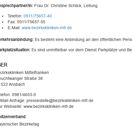
sprechpartner/in:
Frau
Dr.
Christine Schlick
, Leitung
Telefon:
0911/75657-40
Fax: 0911/75657-55
E-Mail:
www.bezirkskliniken-mfr.de
erkehrsanbindung:
Es besteht eine Anbindung an den öffentlichen Per
rkplatzsituation:
Es sind unmittelbar vor dem Dienst Parkplätze und B
GER
zirkskliniken Mittelfranken
euchtwanger Straße 38
1522 Ansbach
lefon: 0981/4653-0
Mail-Anfrage: pressestelle@bezirkskliniken-mfr.de
r Webseite: www.bezirkskliniken-mfr.de
pitzenverband:
yerischer Bezirketag