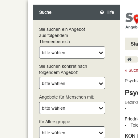
Suche
Hilfe
Sie suchen ein Angebot
aus folgendem
Themenbereich:
Sta
bitte wählen
bitte wählen
Sie suchen konkret nach
« Such
folgendem Angebot:
Psychi
bitte wählen
Psyc
Angebote für Menschen mit:
Bezirks
bitte wählen
Friedr
für Altersgruppe:
Tel
bitte wählen
KONT