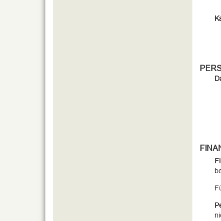
Ka
PER
D
FINA
Fi
b
Fü
Pe
ni