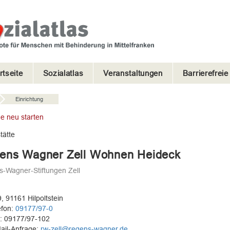
rtseite
Sozialatlas
Veranstaltungen
Barrierefrei
Einrichtung
e neu starten
ätte
ens Wagner Zell Wohnen Heideck
-Wagner-Stiftungen Zell
9, 91161 Hilpoltstein
efon:
09177/97-0
: 09177/97-102
ail-Anfrage:
rw-zell@regens-wagner.de