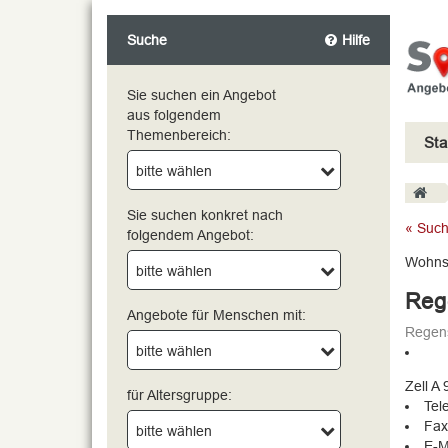
Suche
Hilfe
Sie suchen ein Angebot
aus folgendem
Themenbereich:
Sta
bitte wählen
bitte wählen
Sie suchen konkret nach
« Such
folgendem Angebot:
Wohnst
bitte wählen
Reg
Angebote für Menschen mit:
Regens
bitte wählen
Zell A 
für Altersgruppe:
Tel
Fax
bitte wählen
E-M