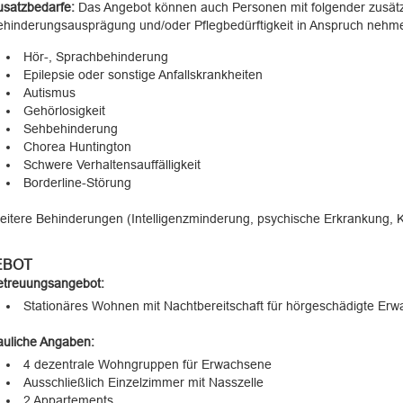
usatzbedarfe:
Das Angebot können auch Personen mit folgender zusätz
ehinderungsausprägung und/oder Pflegbedürftigkeit in Anspruch nehm
Hör-, Sprachbehinderung
Epilepsie oder sonstige Anfallskrankheiten
Autismus
Gehörlosigkeit
Sehbehinderung
Chorea Huntington
Schwere Verhaltensauffälligkeit
Borderline-Störung
eitere Behinderungen (Intelligenzminderung, psychische Erkrankung,
EBOT
etreuungsangebot:
Stationäres Wohnen mit Nachtbereitschaft für hörgeschädigte Er
auliche Angaben:
4 dezentrale Wohngruppen für Erwachsene
Ausschließlich Einzelzimmer mit Nasszelle
2 Appartements