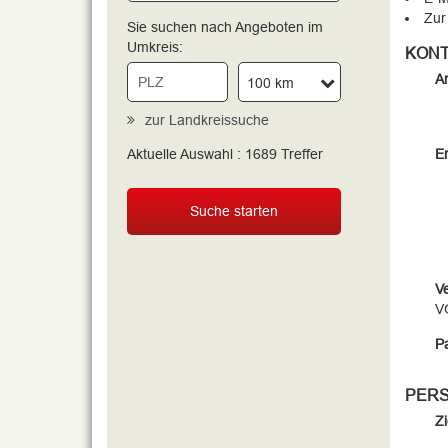
Zur
Sie suchen nach Angeboten im
Umkreis:
KONT
An
100 km
zur Landkreissuche
Aktuelle Auswahl :
1689
Treffer
Er
Suche starten
V
VG
Pa
PERS
Z