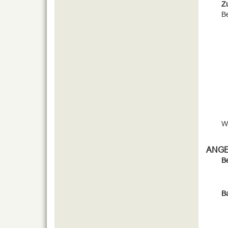
Z
B
W
ANG
B
B